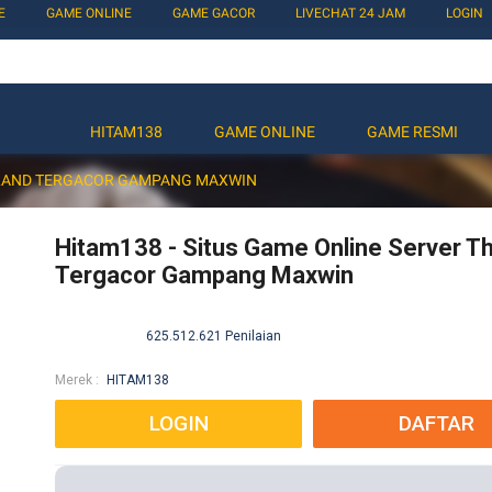
E
GAME ONLINE
GAME GACOR
LIVECHAT 24 JAM
LOGIN
Kategori
HITAM138
GAME ONLINE
GAME RESMI
AILAND TERGACOR GAMPANG MAXWIN
Hitam138 - Situs Game Online Server Th
Tergacor Gampang Maxwin
625.512.621 Penilaian
Merek
:
HITAM138
LOGIN
DAFTAR