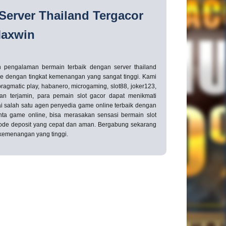
Server Thailand Tergacor
axwin
 pengalaman bermain terbaik dengan server thailand
me dengan tingkat kemenangan yang sangat tinggi. Kami
ragmatic play, habanero, microgaming, slot88, joker123,
n terjamin, para pemain slot gacor dapat menikmati
 salah satu agen penyedia game online terbaik dengan
nta game online, bisa merasakan sensasi bermain slot
metode deposit yang cepat dan aman. Bergabung sekarang
kemenangan yang tinggi.